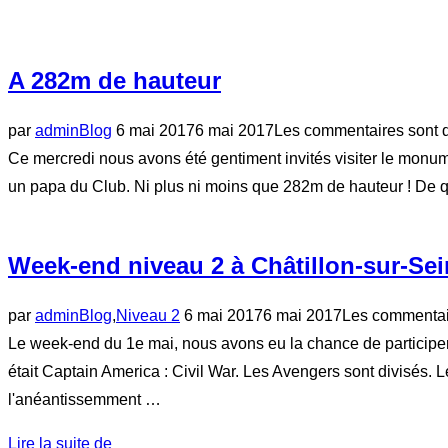
séance
The
Grade »
A 282m de hauteur
Publié
par
admin
Blog
6 mai 2017
6 mai 2017
Les commentaires sont d
le
Ce mercredi nous avons été gentiment invités visiter le monum
un papa du Club. Ni plus ni moins que 282m de hauteur ! De qu
Week-end niveau 2 à Châtillon-sur-Se
Publié
par
admin
Blog
,
Niveau 2
6 mai 2017
6 mai 2017
Les commentair
le
Le week-end du 1e mai, nous avons eu la chance de participe
était Captain America : Civil War. Les Avengers sont divisés. 
l'anéantissemment …
« Week-
Lire la suite de