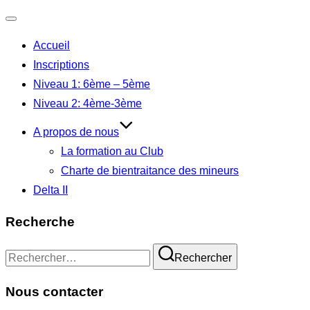
Ouvrir/fermer
Accueil
la
Inscriptions
navigation
Niveau 1: 6ème – 5ème
Niveau 2: 4ème-3ème
A propos de nous
La formation au Club
Charte de bientraitance des mineurs
Delta II
Recherche
Recherche
Rechercher
pour :
Nous contacter