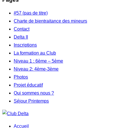
#57 (pas de titre)
Charte de bientraitance des mineurs
Contact
Delta II
Inscriptions
La formation au Club
Niveau 1 : 6ème – 5ème
Niveau 2: 4ème-3ème
Photos
Projet éducatif
Qui sommes nous ?
Séjour Printemps
Aller
au
Accueil