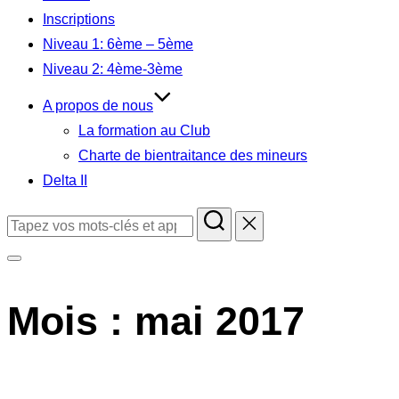
contenu
Inscriptions
Niveau 1: 6ème – 5ème
Niveau 2: 4ème-3ème
A propos de nous
La formation au Club
Charte de bientraitance des mineurs
Delta II
Rechercher :
Permuter
la
Mois :
mai 2017
colonne
latérale
et
la