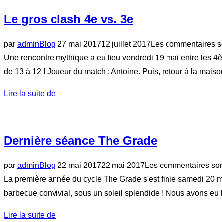
navigation
Le gros clash 4e vs. 3e
Publié
par
admin
Blog
27 mai 2017
12 juillet 2017
Les commentaires so
le
Une rencontre mythique a eu lieu vendredi 19 mai entre les 4èm
de 13 à 12 ! Joueur du match : Antoine. Puis, retour à la mais
« Le
Lire la suite de
gros
clash
4e
Dernière séance The Grade
vs.
3e »
Publié
par
admin
Blog
22 mai 2017
22 mai 2017
Les commentaires son
le
La première année du cycle The Grade s'est finie samedi 20 mai
barbecue convivial, sous un soleil splendide ! Nous avons eu 
« Dernière
Lire la suite de