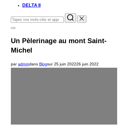
DELTA II
Rechercher :
Permuter
la
colonne
Un Pèlerinage au mont Saint-
latérale
et
Michel
la
navigation
Publié
par
admin
dans
Blog
sur
25 juin 2022
26 juin 2022
le