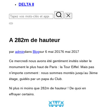
DELTA II
Rechercher :
Permuter
la
colonne
latérale
A 282m de hauteur
et
la
navigation
Publié
par
admin
dans
Blog
sur
6 mai 2017
6 mai 2017
le
Ce mercredi nous avons été gentiment invités visiter le
monument le plus haut de Paris : la Tour Eiffel. Mais pas
n’importe comment : nous sommes montés jusqu’au 3ème
étage, guidés par un papa du Club.
Ni plus ni moins que 282m de hauteur ! De quoi en
effrayer certains.