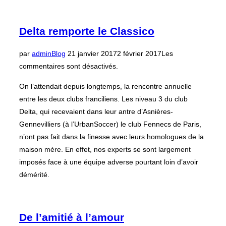
Delta remporte le Classico
Publié
par
admin
Blog
21 janvier 2017
2 février 2017
Les
le
commentaires sont désactivés.
On l’attendait depuis longtemps, la rencontre annuelle
entre les deux clubs franciliens. Les niveau 3 du club
Delta, qui recevaient dans leur antre d’Asnières-
Gennevilliers (à l’UrbanSoccer) le club Fennecs de Paris,
n’ont pas fait dans la finesse avec leurs homologues de la
maison mère. En effet, nos experts se sont largement
imposés face à une équipe adverse pourtant loin d’avoir
démérité.
De l’amitié à l’amour