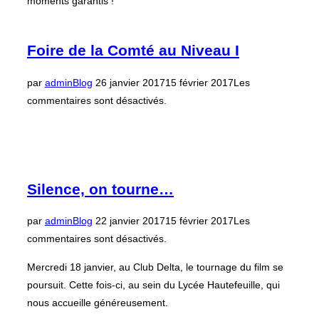
moments garantis !
Foire de la Comté au Niveau I
Publié
par
admin
Blog
26 janvier 2017
15 février 2017
Les
le
commentaires sont désactivés.
Silence, on tourne…
Publié
par
admin
Blog
22 janvier 2017
15 février 2017
Les
le
commentaires sont désactivés.
Mercredi 18 janvier, au Club Delta, le tournage du film se
poursuit. Cette fois-ci, au sein du Lycée Hautefeuille, qui
nous accueille généreusement.