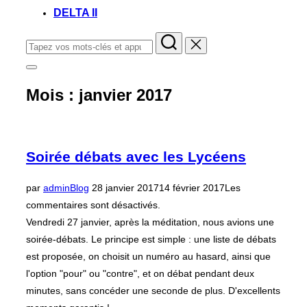
DELTA II
Rechercher :
Permuter
la
Mois :
janvier 2017
colonne
latérale
et
la
navigation
Soirée débats avec les Lycéens
Publié
par
admin
Blog
28 janvier 2017
14 février 2017
Les
le
commentaires sont désactivés.
Vendredi 27 janvier, après la méditation, nous avions une
soirée-débats. Le principe est simple : une liste de débats
est proposée, on choisit un numéro au hasard, ainsi que
l'option "pour" ou "contre", et on débat pendant deux
minutes, sans concéder une seconde de plus. D'excellents