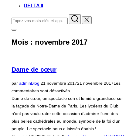
DELTA II
Rechercher :
Permuter
la
Mois :
novembre 2017
colonne
latérale
et
la
navigation
Dame de cœur
Publié
par
admin
Blog
21 novembre 2017
21 novembre 2017
Les
le
commentaires sont désactivés.
Dame de cœur, un spectacle son et lumière grandiose sur
la façade de Notre-Dame de Paris. Les lycéens du Club
n'ont pas voulu rater cette occasion d'admirer l'une des
plus belles cathédrales au monde, symbole de la foi d'un
peuple. Le spectacle nous a laissés ébahis !