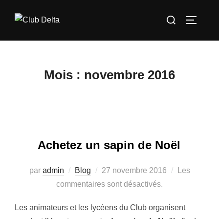
Aller
Rechercher :
au
PERMUT
contenu
Mois :
novembre 2016
Achetez un sapin de Noël
Publié
par
admin
Blog
27 novembre 2016
Les
le
commentaires sont désactivés.
Les animateurs et les lycéens du Club organisent