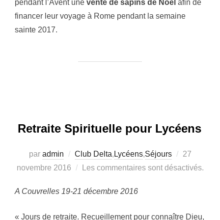
pendant l’Avent une
vente de sapins de Noël
afin de
financer leur voyage à Rome pendant la semaine
sainte 2017.
Retraite Spirituelle pour Lycéens
Publié
par
admin
Club Delta
,
Lycéens
,
Séjours
27
le
novembre 2016
Les commentaires sont désactivés.
A Couvrelles 19-21 décembre 2016
« Jours de retraite. Recueillement pour connaître Dieu,