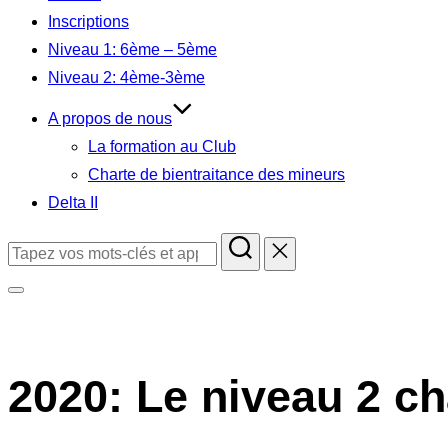
contenu
Inscriptions
Niveau 1: 6ème – 5ème
Niveau 2: 4ème-3ème
A propos de nous
La formation au Club
Charte de bientraitance des mineurs
Delta II
Rechercher :
Permuter
la
colonne
2020: Le niveau 2 ch
latérale
et
la