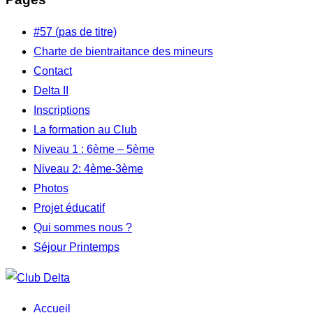
#57 (pas de titre)
Charte de bientraitance des mineurs
Contact
Delta II
Inscriptions
La formation au Club
Niveau 1 : 6ème – 5ème
Niveau 2: 4ème-3ème
Photos
Projet éducatif
Qui sommes nous ?
Séjour Printemps
Aller
au
Accueil