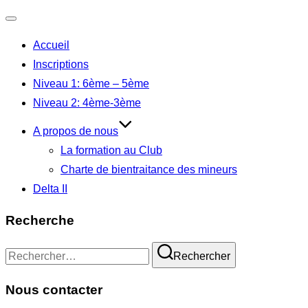
Ouvrir/fermer
Accueil
la
Inscriptions
navigation
Niveau 1: 6ème – 5ème
Niveau 2: 4ème-3ème
A propos de nous
La formation au Club
Charte de bientraitance des mineurs
Delta II
Recherche
Recherche
Rechercher
pour :
Nous contacter