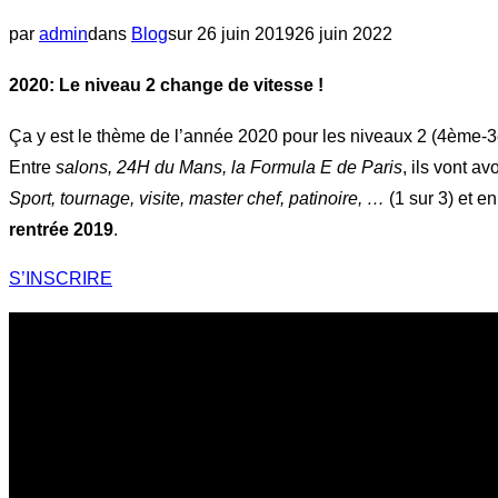
navigation
Publié
par
admin
dans
Blog
sur
26 juin 2019
26 juin 2022
le
2020: Le niveau 2 change de vitesse !
Ça y est le thème de l’année 2020 pour les niveaux 2 (4ème-
Entre
salons, 24H du Mans, la Formula E de Paris
, ils vont a
Sport, tournage, visite, master chef, patinoire, …
(1 sur 3) et e
rentrée 2019
.
S’INSCRIRE