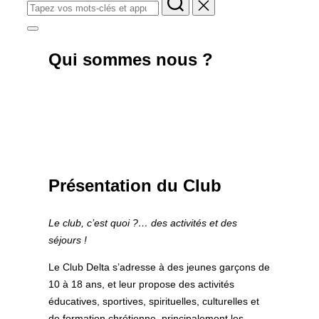
Rechercher :
Permuter
la
colonne
Qui sommes nous ?
latérale
et
la
navigation
Présentation du Club
Le club, c’est quoi ?… des activités et des
séjours !
Le Club Delta s’adresse à des jeunes garçons de
10 à 18 ans, et leur propose des activités
éducatives, sportives, spirituelles, culturelles et
de formation chrétienne, principalement les