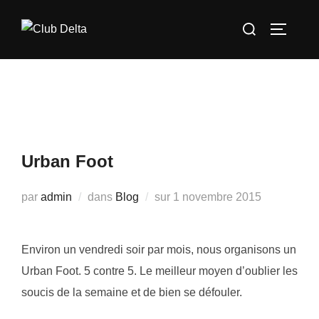
Aller
Rechercher :
au
PERMUT
contenu
Urban Foot
Publié
par
admin
dans
Blog
sur
1 novembre 2015
le
Environ un vendredi soir par mois, nous organisons un
Urban Foot. 5 contre 5. Le meilleur moyen d’oublier les
soucis de la semaine et de bien se défouler.