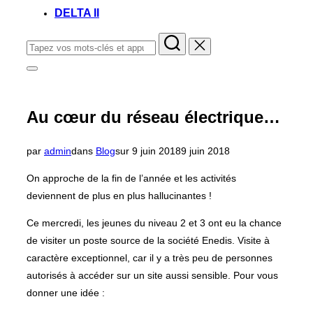
DELTA II
Rechercher :
Permuter
la
colonne
latérale
Au cœur du réseau électrique…
et
la
navigation
Publié
par
admin
dans
Blog
sur
9 juin 2018
9 juin 2018
le
On approche de la fin de l’année et les activités
deviennent de plus en plus hallucinantes !
Ce mercredi, les jeunes du niveau 2 et 3 ont eu la chance
de visiter un poste source de la société Enedis. Visite à
caractère exceptionnel, car il y a très peu de personnes
autorisés à accéder sur un site aussi sensible. Pour vous
donner une idée :