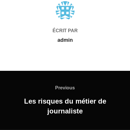
AUTEUR DE LA PUBLICATION
ÉCRIT PAR
admin
Navigation
de
Previous
Previous
l’article
Les risques du métier de
journaliste