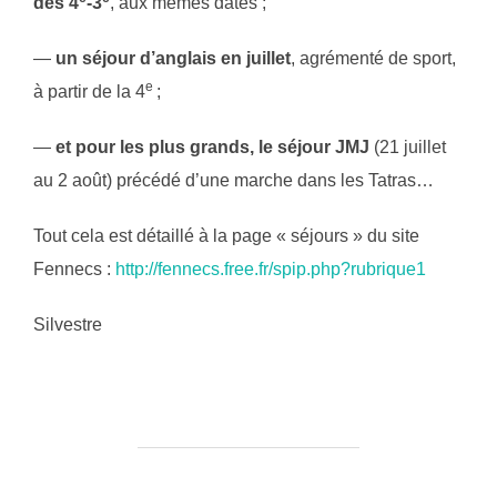
des 4
-3
, aux mêmes dates ;
—
un séjour d’anglais en juillet
, agrémenté de sport,
e
à partir de la 4
;
—
et pour les plus grands, le séjour JMJ
(21 juillet
au 2 août) précédé d’une marche dans les Tatras…
Tout cela est détaillé à la page « séjours » du site
Fennecs :
http://fennecs.free.fr/spip.php?rubrique1
Silvestre