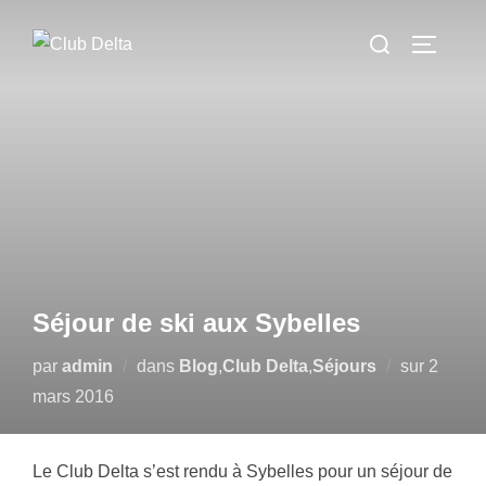
Aller
Rechercher :
au
PERMUT
contenu
Séjour de ski aux Sybelles
Publié
par
admin
dans
Blog
,
Club Delta
,
Séjours
sur
2
le
mars 2016
Le Club Delta s’est rendu à Sybelles pour un séjour de